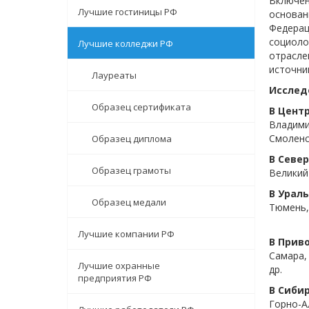
Включе
Лучшие гостиницы РФ
основан
Федера
социоло
Лучшие колледжи РФ
отрасле
источник
Лауреаты
Исслед
Образец сертификата
В Цент
Владими
Смоленс
Образец диплома
В Севе
Образец грамоты
Великий
В Урал
Образец медали
Тюмень,
Лучшие компании РФ
В Прив
Самара,
Лучшие охранные
др.
предприятия РФ
В Сиби
Горно-А