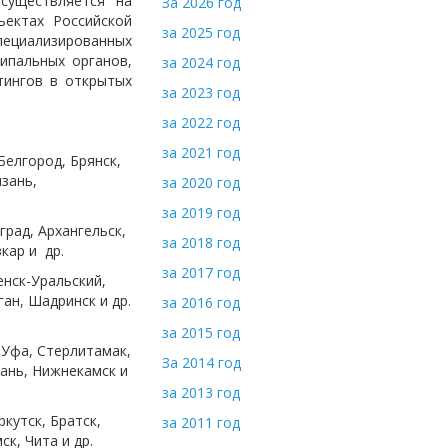
существляется на
За 2026 год
ъектах Российской
за 2025 год
циализированных
ипальных органов,
за 2024 год
тингов в открытых
за 2023 год
за 2022 год
за 2021 год
елгород, Брянск,
зань,
за 2020 год
за 2019 год
рад, Архангельск,
за 2018 год
вкар и др.
за 2017 год
енск-Уральский,
ан, Шадринск и др.
за 2016 год
за 2015 год
 Уфа, Стерлитамак,
За 2014 год
зань, Нижнекамск и
за 2013 год
ркутск, Братск,
за 2011 год
ск, Чита и др.