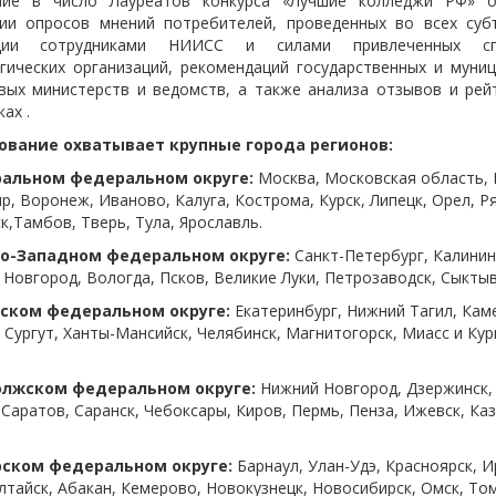
ние в число Лауреатов конкурса «Лучшие колледжи РФ» о
ии опросов мнений потребителей, проведенных во всех суб
ции сотрудниками НИИСС и силами привлеченных спе
гических организаций, рекомендаций государственных и муниц
вых министерств и ведомств, а также анализа отзывов и рей
ах .
ование охватывает крупные города регионов:
ральном федеральном округе:
Москва, Московская область, Б
р, Воронеж, Иваново, Калуга, Кострома, Курск, Липецк, Орел, Ря
к,Тамбов, Тверь, Тула, Ярославль.
ро-Западном федеральном округе:
Санкт-Петербург, Калининг
 Новгород, Вологда, Псков, Великие Луки, Петрозаводск, Сыкты
ьском федеральном округе:
Екатеринбург, Нижний Тагил, Кам
 Сургут, Ханты-Мансийск, Челябинск, Магнитогорск, Миасс и Кург
олжском федеральном округе:
Нижний Новгород, Дзержинск,
 Саратов, Саранск, Чебоксары, Киров, Пермь, Пенза, Ижевск, Ка
рском федеральном округе:
Барнаул, Улан-Удэ, Красноярск, И
лтайск, Абакан, Кемерово, Новокузнецк, Новосибирск, Омск, Том